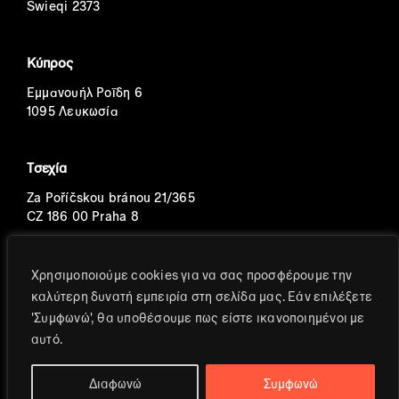
Swieqi 2373
Κύπρος
Εμμανουήλ Ροΐδη 6
1095 Λευκωσία
Τσεχία
Za Poříčskou bránou 21/365
CZ 186 00 Praha 8
Πορτογαλία
Χρησιμοποιούμε cookies για να σας προσφέρουμε την
καλύτερη δυνατή εμπειρία στη σελίδα μας. Εάν επιλέξετε
Avenida Eng. Duarte Pacheco
'Συμφωνώ', θα υποθέσουμε πως είστε ικανοποιημένοι με
T.2, 8o, S.2
αυτό.
Διαφωνώ
Συμφωνώ